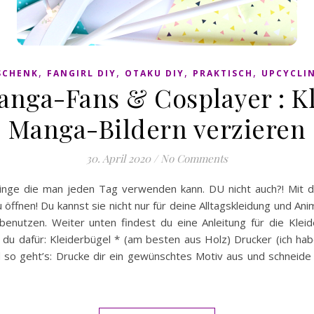
,
,
,
,
SCHENK
FANGIRL DIY
OTAKU DIY
PRAKTISCH
UPCYCLI
anga-Fans & Cosplayer : K
Manga-Bildern verzieren
30. April 2020
/
No Comments
Dinge die man jeden Tag verwenden kann. DU nicht auch?! Mit di
öffnen! Du kannst sie nicht nur für deine Alltagskleidung und An
enutzen. Weiter unten findest du eine Anleitung für die Kleid
 du dafür: Kleiderbügel * (am besten aus Holz) Drucker (ich h
 so geht’s: Drucke dir ein gewünschtes Motiv aus und schneide