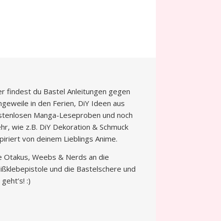
er findest du Bastel Anleitungen gegen
ngeweile in den Ferien, DiY Ideen aus
stenlosen Manga-Leseproben und noch
hr, wie z.B. DiY Dekoration & Schmuck
spiriert von deinem Lieblings Anime.
le Otakus, Weebs & Nerds an die
ißklebepistole und die Bastelschere und
 geht’s! :)