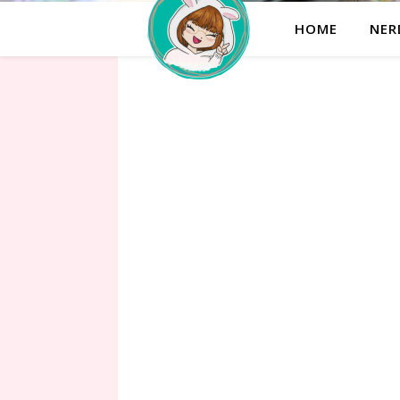
HOME
NER