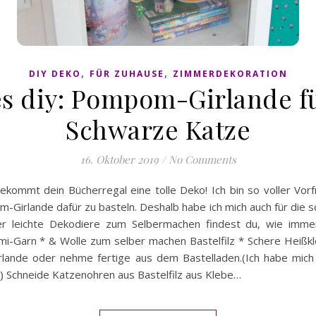
,
,
DIY DEKO
FÜR ZUHAUSE
ZIMMERDEKORATION
es diy: Pompom-Girlande fü
Schwarze Katze
16. Oktober 2019
/
No Comments
kommt dein Bücherregal eine tolle Deko! Ich bin so voller Vorf
-Girlande dafür zu basteln. Deshalb habe ich mich auch für die 
er leichte Dekodiere zum Selbermachen findest du, wie immer
Garn * & Wolle zum selber machen Bastelfilz * Schere Heißkle
lande oder nehme fertige aus dem Bastelladen.(Ich habe mich f
.) Schneide Katzenohren aus Bastelfilz aus Klebe…