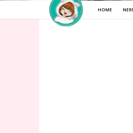
HOME
NER