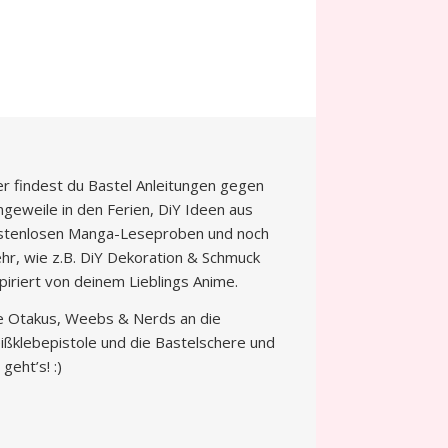
er findest du Bastel Anleitungen gegen
ngeweile in den Ferien, DiY Ideen aus
stenlosen Manga-Leseproben und noch
hr, wie z.B. DiY Dekoration & Schmuck
spiriert von deinem Lieblings Anime.
le Otakus, Weebs & Nerds an die
ißklebepistole und die Bastelschere und
 geht’s! :)