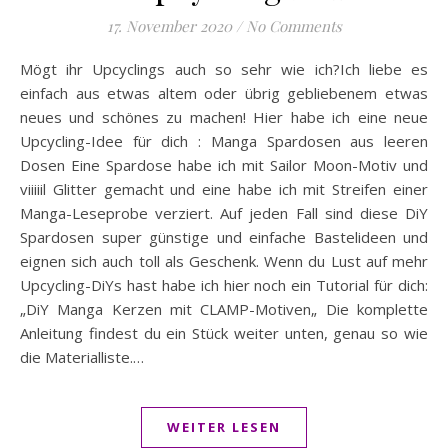
17. November 2020
/
No Comments
Mögt ihr Upcyclings auch so sehr wie ich?Ich liebe es
einfach aus etwas altem oder übrig gebliebenem etwas
neues und schönes zu machen! Hier habe ich eine neue
Upcycling-Idee für dich : Manga Spardosen aus leeren
Dosen Eine Spardose habe ich mit Sailor Moon-Motiv und
viiiiil Glitter gemacht und eine habe ich mit Streifen einer
Manga-Leseprobe verziert. Auf jeden Fall sind diese DiY
Spardosen super günstige und einfache Bastelideen und
eignen sich auch toll als Geschenk. Wenn du Lust auf mehr
Upcycling-DiYs hast habe ich hier noch ein Tutorial für dich:
„DiY Manga Kerzen mit CLAMP-Motiven„ Die komplette
Anleitung findest du ein Stück weiter unten, genau so wie
die Materialliste.…
WEITER LESEN