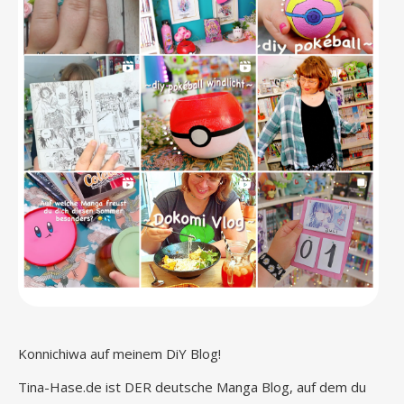
Konnichiwa auf meinem DiY Blog!
Tina-Hase.de ist DER deutsche Manga Blog, auf dem du