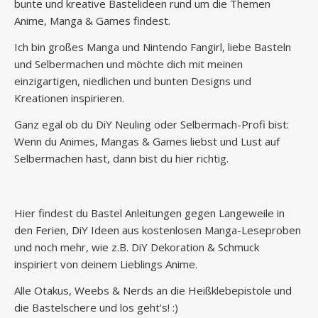
bunte und kreative Bastelideen rund um die Themen
Anime, Manga & Games findest.
Ich bin großes Manga und Nintendo Fangirl, liebe Basteln
und Selbermachen und möchte dich mit meinen
einzigartigen, niedlichen und bunten Designs und
Kreationen inspirieren.
Ganz egal ob du DiY Neuling oder Selbermach-Profi bist:
Wenn du Animes, Mangas & Games liebst und Lust auf
Selbermachen hast, dann bist du hier richtig.
Hier findest du Bastel Anleitungen gegen Langeweile in
den Ferien, DiY Ideen aus kostenlosen Manga-Leseproben
und noch mehr, wie z.B. DiY Dekoration & Schmuck
inspiriert von deinem Lieblings Anime.
Alle Otakus, Weebs & Nerds an die Heißklebepistole und
die Bastelschere und los geht’s! :)