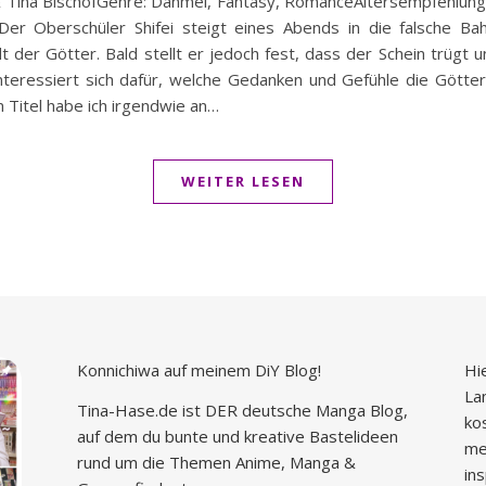
 Tina BischofGenre: Danmei, Fantasy, RomanceAltersempfehlung: 
er Oberschüler Shifei steigt eines Abends in die falsche Bah
der Götter. Bald stellt er jedoch fest, dass der Schein trügt un
nteressiert sich dafür, welche Gedanken und Gefühle die Götte
 Titel habe ich irgendwie an…
WEITER LESEN
Konnichiwa auf meinem DiY Blog!
Hi
La
Tina-Hase.de ist DER deutsche Manga Blog,
ko
auf dem du bunte und kreative Bastelideen
me
rund um die Themen Anime, Manga &
in