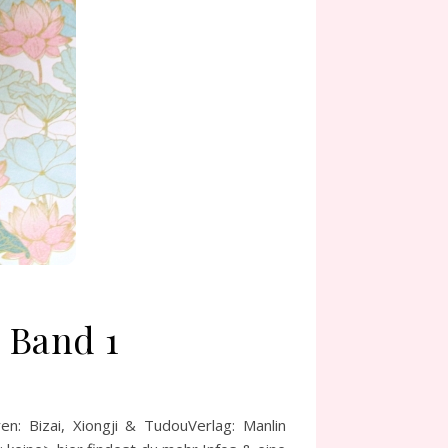
 Band 1
: Bizai, Xiongji & TudouVerlag: Manlin