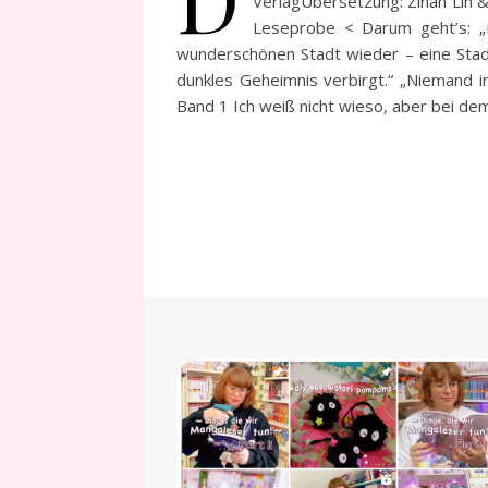
VerlagÜbersetzung: Zihan Lin &
Leseprobe < Darum geht’s: „D
wunderschönen Stadt wieder – eine Stadt 
dunkles Geheimnis verbirgt.“ „Niemand i
Band 1 Ich weiß nicht wieso, aber bei dem