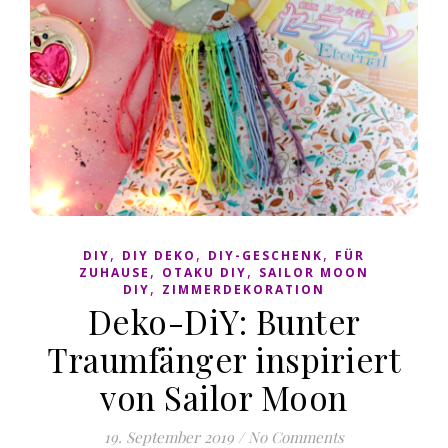
,
,
,
DIY
DIY DEKO
DIY-GESCHENK
FÜR
,
,
ZUHAUSE
OTAKU DIY
SAILOR MOON
,
DIY
ZIMMERDEKORATION
Deko-DiY: Bunter
Traumfänger inspiriert
von Sailor Moon
19. September 2019
/
No Comments