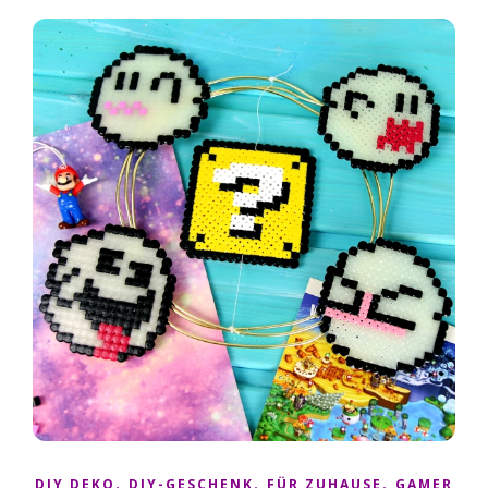
,
,
,
DIY DEKO
DIY-GESCHENK
FÜR ZUHAUSE
GAMER