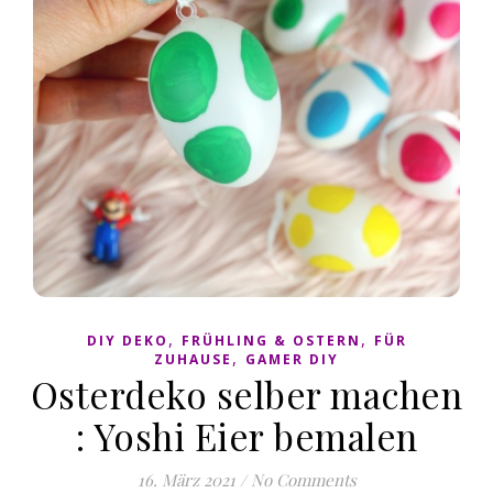
,
,
DIY DEKO
FRÜHLING & OSTERN
FÜR
,
ZUHAUSE
GAMER DIY
Osterdeko selber machen
: Yoshi Eier bemalen
16. März 2021
/
No Comments