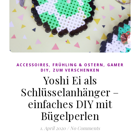
,
,
ACCESSOIRES
FRÜHLING & OSTERN
GAMER
,
DIY
ZUM VERSCHENKEN
Yoshi Ei als
Schlüsselanhänger –
einfaches DIY mit
Bügelperlen
1. April 2020
/
No Comments