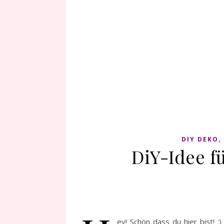
DIY DEKO
DiY-Idee f
ey! Schön dass du hier bist! 