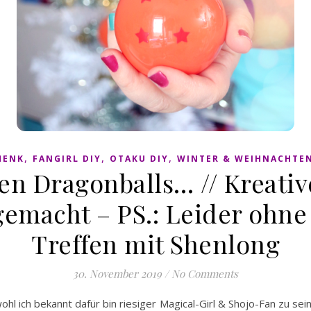
,
,
,
HENK
FANGIRL DIY
OTAKU DIY
WINTER & WEIHNACHTE
ben Dragonballs… // Kreat
 gemacht – PS.: Leider ohne
Treffen mit Shenlong
30. November 2019
/
No Comments
 ich bekannt dafür bin riesiger Magical-Girl & Shojo-Fan zu sein