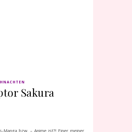
IHNACHTEN
ptor Sakura
gs-Manga bzw. – Anime ist?! Einer meiner