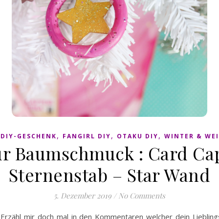
,
,
,
,
DIY-GESCHENK
FANGIRL DIY
OTAKU DIY
WINTER & WE
ür Baumschmuck : Card Ca
Sternenstab – Star Wand
5. Dezember 2019
/
No Comments
:) Erzähl mir doch mal in den Kommentaren welcher dein Lieblin