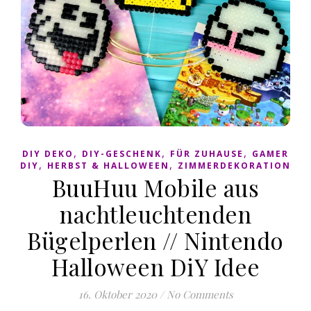
,
,
,
DIY DEKO
DIY-GESCHENK
FÜR ZUHAUSE
GAMER
,
,
DIY
HERBST & HALLOWEEN
ZIMMERDEKORATION
BuuHuu Mobile aus
nachtleuchtenden
Bügelperlen // Nintendo
Halloween DiY Idee
16. Oktober 2020
/
No Comments