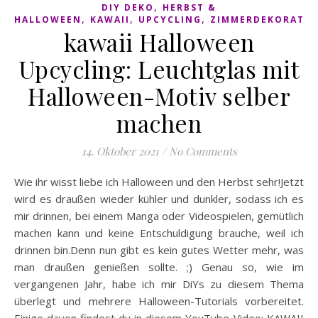
,
DIY DEKO
HERBST &
,
,
,
HALLOWEEN
KAWAII
UPCYCLING
ZIMMERDEKORATI
kawaii Halloween
Upcycling: Leuchtglas mit
Halloween-Motiv selber
machen
14. Oktober 2021
/
No Comments
Wie ihr wisst liebe ich Halloween und den Herbst sehr!Jetzt
wird es draußen wieder kühler und dunkler, sodass ich es
mir drinnen, bei einem Manga oder Videospielen, gemütlich
machen kann und keine Entschuldigung brauche, weil ich
drinnen bin.Denn nun gibt es kein gutes Wetter mehr, was
man draußen genießen sollte. ;) Genau so, wie im
vergangenen Jahr, habe ich mir DiYs zu diesem Thema
überlegt und mehrere Halloween-Tutorials vorbereitet.