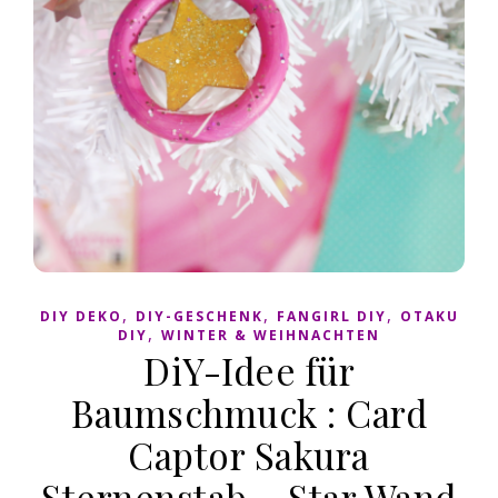
,
,
,
DIY DEKO
DIY-GESCHENK
FANGIRL DIY
OTAKU
,
DIY
WINTER & WEIHNACHTEN
DiY-Idee für
Baumschmuck : Card
Captor Sakura
Sternenstab – Star Wand